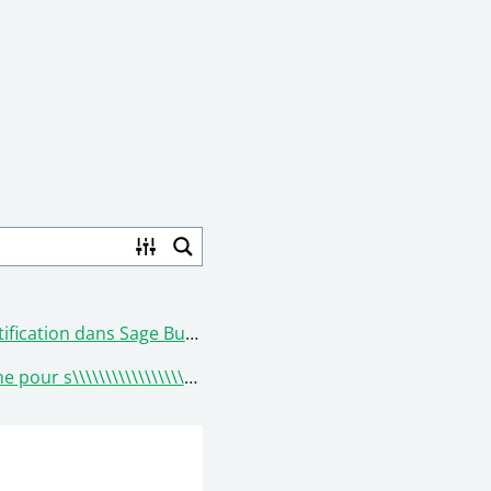
 dans Sage Business Cloud Paie
,
code
,
Trouver le c
\\\\\\\\\\\\\\\\\\\\\\\\\\\\\\\\\\\\\\\\\\\\\\\\\\\\\\\\\\\\\\\\\\\\\