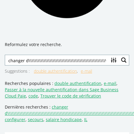
Reformulez votre recherche.
Suggestions
:
double authentification
e-mail
Recherches populaires :
double authentification
,
e-mail
,
Passer à la nouvelle authentification dans Sage Business
Cloud Paie
,
code
,
Trouver le code de vérification
Dernières recherches :
changer
d\\\\\\\\\\\\\\\\\\\\\\\\\\\\\\\\\\\\\\\\\\\\\\\\\\\\\\\\\\\\\\\\\\\\\\\\\\\\\\\\\\\\
configurer
,
secours
,
salaire hondicape
,
IL