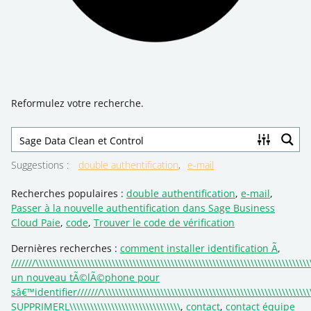
Reformulez votre recherche.
Suggestions
:
double authentification
e-mail
Recherches populaires :
double authentification
,
e-mail
,
Passer à la nouvelle authentification dans Sage Business
Cloud Paie
,
code
,
Trouver le code de vérification
Dernières recherches :
comment installer identification Ã
,
///////\\\\\\\\\\\\\\\\\\\\\\\\\\\\\\\\\\\\\\\\\\\\\\\\\\\\\\\\\\\\\\\\\\\\\\\\\\\\\\
un nouveau tÃ©lÃ©phone pour
sâ€™identifier///////\\\\\\\\\\\\\\\\\\\\\\\\\\\\\\\\\\\\\\\\\\\\\\\\\\\\\\\\\\\\\\\\
SUPPRIMERL\\\\\\\\\\\\\\\\\\\\\\\\\\\\\\\\
,
contact
,
contact équipe