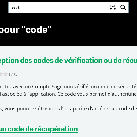
pour "code"
ption des codes de vérification ou de réc
1.1
/5
s item:
Submit Rating
ctez avec un Compte Sage non vérifié, un code de sécurit
l associée à l’application. Ce code vous permet d’authentifi
s, vous pourriez être dans l’incapacité d’accéder au code de
 un code de récupération