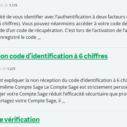
1.1
/5
is item:
Submit Rating
té de vous identifier avec l’authentification à deux facteurs 
 6 chiffres). Vous pouvez néanmoins accéder à votre code d
aide d’un code de récupération. C’est lors de l’activation de l
enregistré le code
…
on code d’identification à 6 chiffres
1.2
/5
s item:
Submit Rating
 expliquer la non réception du code d’identification à 6 chi
le même Compte Sage Le Compte Sage est strictement personn
ger votre Compte Sage réduit l’efficacité sécuritaire que pro
artagez votre Compte Sage, il
…
e vérification